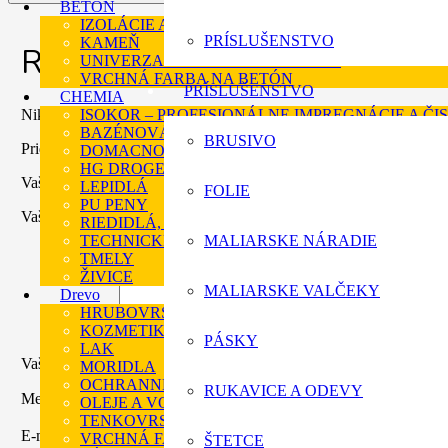
BETÓN
IZOLÁCIE A ASFALTOVE NÁTERY
PRÍSLUŠENSTVO
KAMEŇ
Recenzie
UNIVERZALNÁ FARBA NA BETÓN
VRCHNÁ FARBA NA BETÓN
PRÍSLUŠENSTVO
CHEMIA
ISOKOR – PROFESIONÁLNE IMPREGNÁCIE A ČIS
Nikto zatiaľ nepridal hodnotenie.
BAZÉNOVÁ CHÉMIA
BRUSIVO
Pridajte prvú recenziu pre “Spektra akrylna impregnacia”
DOMACNOSŤ
HG DROGERIA
Vaša e-mailová adresa nebude zverejnená.
Vyžadované polia sú oz
LEPIDLÁ
FOLIE
PU PENY
Vaše hodnotenie
*
RIEDIDLÁ, TUŽIDLÁ A ODSTRAŇOVAČE
TECHNICKÉ KVAPALINY
MALIARSKE NÁRADIE
TMELY
ŽIVICE
MALIARSKE VALČEKY
Drevo
HRUBOVRSTVÉ LAZÚRY
KOZMETIKA PRE DREVO
PÁSKY
LAK
Vaša recenzia
*
MORIDLA
OCHRANNÉ NAPUŠŤADLO
RUKAVICE A ODEVY
Meno
*
OLEJE A VOSKY
TENKOVRSTVÉ LAZÚRY
E-mail
*
VRCHNÁ FARBA NA DREVO
ŠTETCE