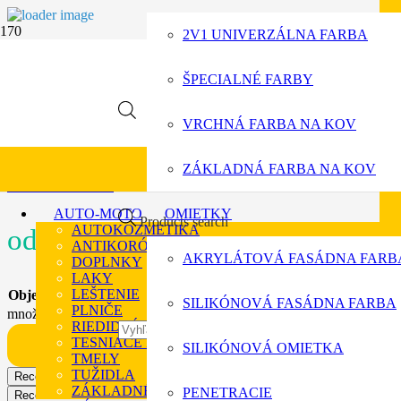
2V1 UNIVERZÁLNA FARBA
Spektra akrylna imp
ŠPECIALNÉ FARBY
VRCHNÁ FARBA NA KOV
Koncentrat 1:5
ZÁKLADNÁ FARBA NA KOV
>> Viac informácií
AUTO-MOTO
OMIETKY
Products search
AUTOKOZMETIKA
od
8,15
€
ANTIKORÓZNE HMOTY
AKRYLÁTOVÁ FASÁDNA FARB
DOPLNKY
LAKY
LEŠTENIE
Objem
Vymazať
SILIKÓNOVÁ FASÁDNA FARBA
PLNIČE
množstvo Spektra akrylna impregnacia
RIEDIDLÁ A ODMASŤOVAČE
TESNIACE HMOTY A LEPIDLÁ
Pridať do košíka
SILIKÓNOVÁ OMIETKA
TMELY
TUŽIDLA
Recenzie od zákazníkov
ZÁKLADNÉ FARBY
PENETRACIE
Recenzie od zákazníkov