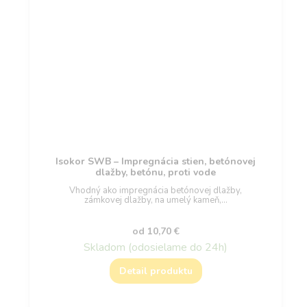
Isokor SWB – Impregnácia stien, betónovej
dlažby, betónu, proti vode
Vhodný ako impregnácia betónovej dlažby,
zámkovej dlažby, na umelý kameň,…
od
10,70
€
Skladom (odosielame do 24h)
Detail produktu