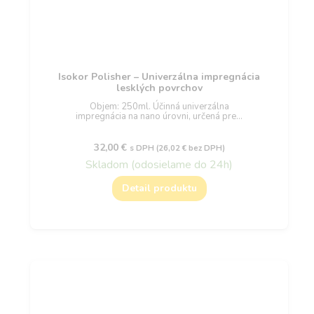
Isokor Polisher – Univerzálna impregnácia
lesklých povrchov
Objem: 250ml. Účinná univerzálna
impregnácia na nano úrovni, určená pre…
32,00
€
s DPH (
26,02
€
bez DPH)
Skladom (odosielame do 24h)
Detail produktu