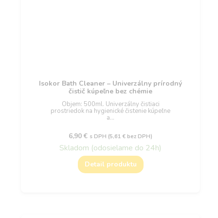
Isokor Bath Cleaner – Univerzálny prírodný
čistič kúpeľne bez chémie
Objem: 500ml. Univerzálny čistiaci
prostriedok na hygienické čistenie kúpeľne
a…
6,90
€
s DPH (
5,61
€
bez DPH)
Skladom (odosielame do 24h)
Detail produktu