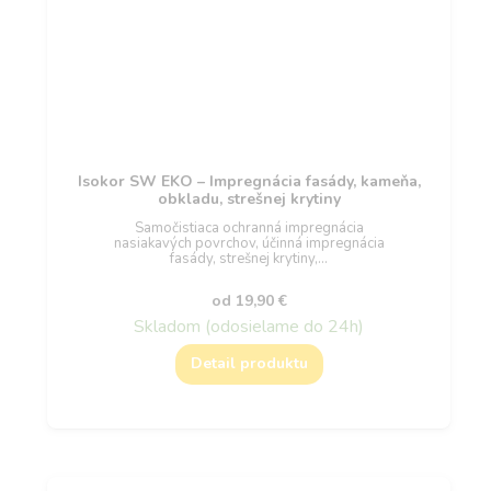
Isokor SW EKO – Impregnácia fasády, kameňa,
obkladu, strešnej krytiny
Samočistiaca ochranná impregnácia
nasiakavých povrchov, účinná impregnácia
fasády, strešnej krytiny,…
od
19,90
€
Skladom (odosielame do 24h)
Detail produktu