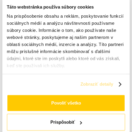
Táto webstránka používa súbory cookies
Objem: 500ml. Účinný čistič škárovačky
takmer okamžite z povrchu škárovačky…
Na prispôsobenie obsahu a reklám, poskytovanie funkcií
sociálnych médií a analýzu návštevnosti používame
6,90
€
s DPH (
5,61
€
bez DPH)
súbory cookie. Informácie o tom, ako používate naše
Skladom (odosielame do 24h)
webové stránky, poskytujeme aj našim partnerom v
Detail produktu
oblasti sociálnych médií, inzercie a analýzy. Títo partneri
môžu príslušné informácie skombinovať s ďalšími
údajmi, ktoré ste im poskytli alebo ktoré od vás získali,
keď ste používali ich služby.
Zobraziť detaily
Povoliť všetko
Prispôsobiť