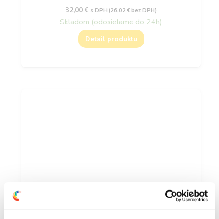
32,00
€
s DPH (
26,02
€
bez DPH)
Skladom (odosielame do 24h)
Detail produktu
Isokor LM Descaling – Čistič škárovačky a
odstraňovač vodného kameňa