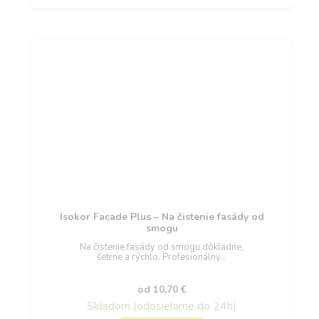
Isokor Facade Plus – Na čistenie fasády od
smogu
Na čistenie fasády od smogu dôkladne,
šetrne a rýchlo. Profesionálny…
od
10,70
€
Skladom (odosielame do 24h)