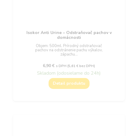
Isokor Anti Urine – Odstraňovač pachov v
domácnosti
Objem: 500ml. Prírodný odstraňovač
pachov na odstránenie pachu výkalov,
zápachu…
6,90
€
s DPH (
5,61
€
bez DPH)
Skladom (odosielame do 24h)
Detail produktu