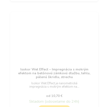
Isokor Wet Effect – Impregnácia s mokrým
efektom na betónovú zámkovú dlažbu, tehlu,
pálenú škridlu, strechu
Isokor Wet Effect je nanometrická
impregnácia s mokrým efektom na…
od
10,70
€
Skladom (odosielame do 24h)