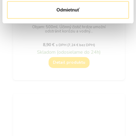
Odmietnuť
Isokor LMS – Čistič hrdze z fasády, dlažby a
sanity
Objem: 500ml. Účinný čistič hrdze umožní
odstrániť koróziu a vodný…
8,90
€
s DPH (
7,24
€
bez DPH)
Skladom (odosielame do 24h)
Detail produktu