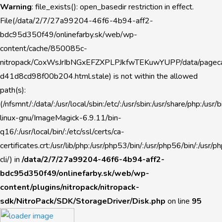
Warning
: file_exists(): open_basedir restriction in effect.
File(/data/2/7/27a99204-46f6-4b94-aff2-
bdc95d350f49/onlinefarby.sk/web/wp-
content/cache/850085c-
nitropack/CoxWsJrIbNGxEFZXPLPJkfwTEKuwYUPP/data/pageca
d41d8cd98f00b204.html.stale) is not within the allowed
path(s):
(/nfsmnt/:/data/:/usr/local/sbin:/etc/:/usr/sbin:/usr/share/php:/u
linux-gnu/ImageMagick-6.9.11/bin-
q16/:/usr/local/bin/:/etc/ssl/certs/ca-
certificates.crt:/usr/lib/php:/usr/php53/bin/:/usr/php56/bin/:/usr
cli/) in
/data/2/7/27a99204-46f6-4b94-aff2-
bdc95d350f49/onlinefarby.sk/web/wp-
content/plugins/nitropack/nitropack-
sdk/NitroPack/SDK/StorageDriver/Disk.php
on line
95