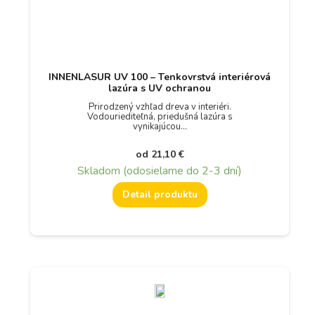
INNENLASUR UV 100 – Tenkovrstvá interiérová
lazúra s UV ochranou
Prirodzený vzhľad dreva v interiéri.
Vodouriediteľná, priedušná lazúra s
vynikajúcou…
od
21,10
€
Skladom (odosielame do 2-3 dní)
Detail produktu