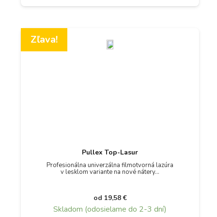
Zľava!
Pullex Top-Lasur
Profesionálna univerzálna filmotvorná lazúra
v lesklom variante na nové nátery…
od
19,58
€
Skladom (odosielame do 2-3 dní)