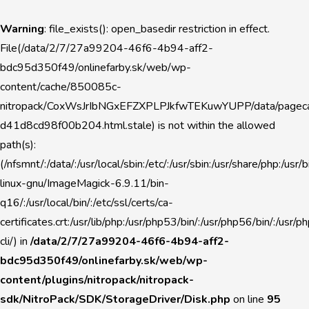
Warning
: file_exists(): open_basedir restriction in effect.
File(/data/2/7/27a99204-46f6-4b94-aff2-
bdc95d350f49/onlinefarby.sk/web/wp-
content/cache/850085c-
nitropack/CoxWsJrIbNGxEFZXPLPJkfwTEKuwYUPP/data/pageca
d41d8cd98f00b204.html.stale) is not within the allowed
path(s):
(/nfsmnt/:/data/:/usr/local/sbin:/etc/:/usr/sbin:/usr/share/php:/u
linux-gnu/ImageMagick-6.9.11/bin-
q16/:/usr/local/bin/:/etc/ssl/certs/ca-
certificates.crt:/usr/lib/php:/usr/php53/bin/:/usr/php56/bin/:/usr
cli/) in
/data/2/7/27a99204-46f6-4b94-aff2-
bdc95d350f49/onlinefarby.sk/web/wp-
content/plugins/nitropack/nitropack-
sdk/NitroPack/SDK/StorageDriver/Disk.php
on line
95