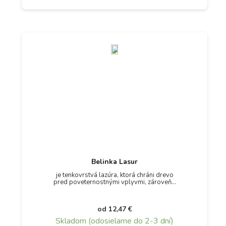
Belinka Lasur
je tenkovrstvá lazúra, ktorá chráni drevo
pred poveternostnými vplyvmi, zároveň…
od
12,47
€
Skladom (odosielame do 2-3 dní)