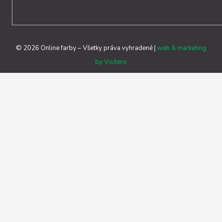
©
2026
Online farby – Všetky práva vyhradené |
web & marketing
by
Visitero