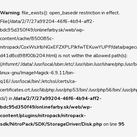
Warning
: file_exists(): open_basedir restriction in effect.
File(/data/2/7/27a99204-46f6-4b94-aff2-
bdc95d350f49/onlinefarby.sk/web/wp-
content/cache/850085c-
nitropack/CoxWsJrIbNGxEFZXPLPJkfwTEKuwYUPP/data/pageca
d41d8cd98f00b204.html) is not within the allowed path(s):
(/nfsmnt/:/data/:/usr/local/sbin:/etc/:/usr/sbin:/usr/share/php:/u
linux-gnu/ImageMagick-6.9.11/bin-
q16/:/usr/local/bin/:/etc/ssl/certs/ca-
certificates.crt:/usr/lib/php:/usr/php53/bin/:/usr/php56/bin/:/usr
cli/) in
/data/2/7/27a99204-46f6-4b94-aff2-
bdc95d350f49/onlinefarby.sk/web/wp-
content/plugins/nitropack/nitropack-
sdk/NitroPack/SDK/StorageDriver/Disk.php
on line
95