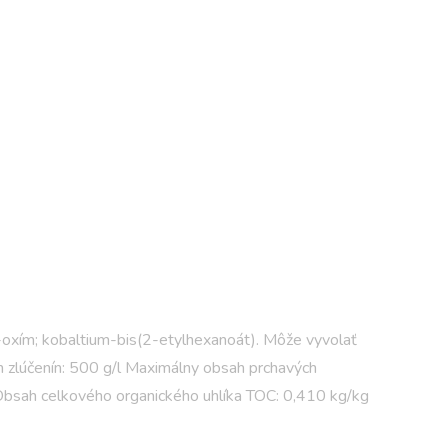
n-oxím; kobaltium-bis(2-etylhexanoát). Môže vyvolať
h zlúčenín: 500 g/l Maximálny obsah prchavých
 Obsah celkového organického uhlíka TOC: 0,410 kg/kg