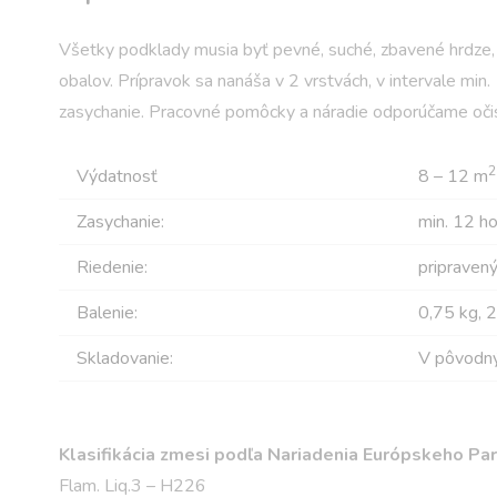
Všetky podklady musia byť pevné, suché, zbavené hrdze, 
obalov. Prípravok sa nanáša v 2 vrstvách, v intervale mi
zasychanie. Pracovné pomôcky a náradie odporúčame očis
2
Výdatnosť
8 – 12 m
Zasychanie:
min. 12 ho
Riedenie:
pripravený
Balenie:
0,75 kg, 2
Skladovanie:
V pôvodný
Klasifikácia zmesi podľa Nariadenia Európskeho Pa
Flam. Liq.3 – H226