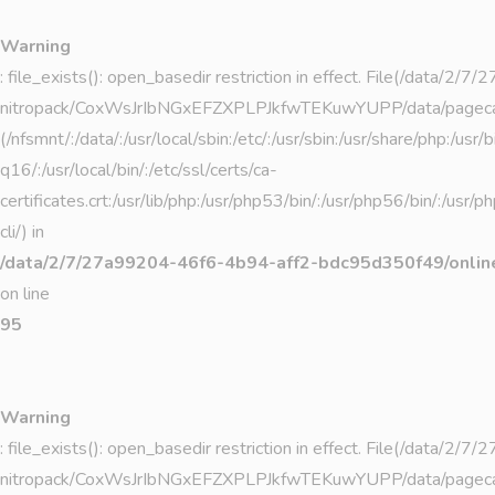
Warning
: file_exists(): open_basedir restriction in effect. File(/da
nitropack/CoxWsJrIbNGxEFZXPLPJkfwTEKuwYUPP/data/pagecach
(/nfsmnt/:/data/:/usr/local/sbin:/etc/:/usr/sbin:/usr/share/php:/
q16/:/usr/local/bin/:/etc/ssl/certs/ca-
certificates.crt:/usr/lib/php:/usr/php53/bin/:/usr/php56/bin/:/usr
cli/) in
/data/2/7/27a99204-46f6-4b94-aff2-bdc95d350f49/online
on line
95
Warning
: file_exists(): open_basedir restriction in effect. File(/da
nitropack/CoxWsJrIbNGxEFZXPLPJkfwTEKuwYUPP/data/pagecac