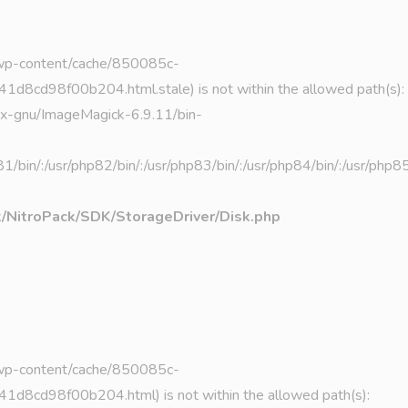
b/wp-content/cache/850085c-
98f00b204.html.stale) is not within the allowed path(s):
linux-gnu/ImageMagick-6.9.11/bin-
hp81/bin/:/usr/php82/bin/:/usr/php83/bin/:/usr/php84/bin/:/usr/php
k/NitroPack/SDK/StorageDriver/Disk.php
b/wp-content/cache/850085c-
d98f00b204.html) is not within the allowed path(s):