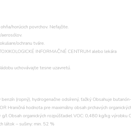
hňa/horúcich povrchov. Nefajčite.
/aerosólov.
kuliare/ochranu tváre.
É TOXIKOLOGICKÉ INFORMAČNÉ CENTRUM alebo lekára
dobu uchovávajte tesne uzavretú.
ty benzín (ropný), hydrogenačne odsírený, ťažký Obsahuje butanó
tky OR Hraničná hodnota pre maximálny obsah prchavých organickýc
99 g/l Obsah organických rozpúšťadiel VOC: 0,480 kg/kg výrobku
 látok – sušiny: min. 52 %