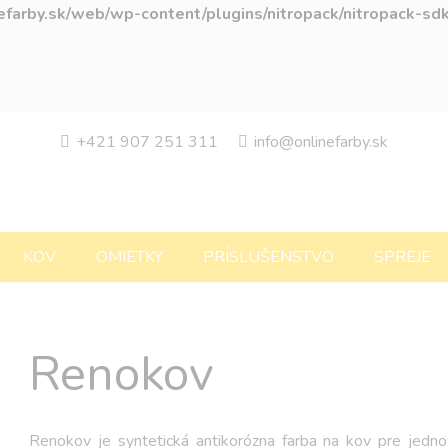
farby.sk/web/wp-content/plugins/nitropack/nitropack-sd
+421 907 251 311
info@onlinefarby.sk
KOV
OMIETKY
PRÍSLUŠENSTVO
SPREJE
Renokov
Renokov je syntetická antikorózna farba na kov pre jedno