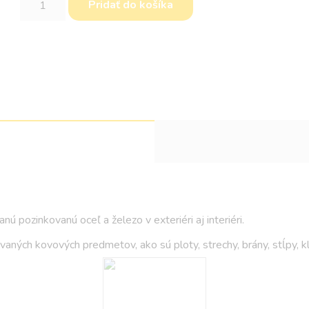
Pridať do košíka
Renokov
nú pozinkovanú oceľ a železo v exteriéri aj interiéri.
vaných kovových predmetov, ako sú ploty, strechy, brány, stĺpy, k