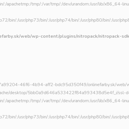
usr/bin/:/apachetmp:/tmp/:/var/tmp/:/dev/urandom:/usr/lib/x86_64-
/php72/bin/:/usr/php73/bin/:/usr/php74/bin/:/usr/php80/bin/:/usr/p
farby.sk/web/wp-content/plugins/nitropack/nitropack-sd
ta/2/7/27a99204-46f6-4b94-aff2-bdc95d350f49/onlinefarby.sk/we
e/desktop/5bb0a9d646a533422f84a993438d5e4f_i/ssl-d41d8cd
usr/bin/:/apachetmp:/tmp/:/var/tmp/:/dev/urandom:/usr/lib/x86_64-
/php72/bin/:/usr/php73/bin/:/usr/php74/bin/:/usr/php80/bin/:/usr/p