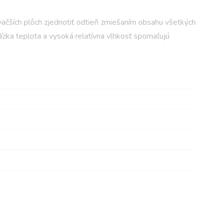
väčších plôch zjednotiť odtieň zmiešaním obsahu všetkých
Nízka teplota a vysoká relatívna vlhkosť spomaľujú