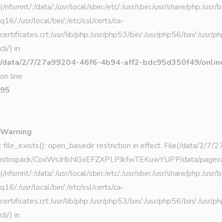
(/nfsmnt/:/data/:/usr/local/sbin:/etc/:/usr/sbin:/usr/share/php:/
q16/:/usr/local/bin/:/etc/ssl/certs/ca-
certificates.crt:/usr/lib/php:/usr/php53/bin/:/usr/php56/bin/:/usr
cli/) in
/data/2/7/27a99204-46f6-4b94-aff2-bdc95d350f49/online
on line
95
Warning
: file_exists(): open_basedir restriction in effect. File(/da
nitropack/CoxWsJrIbNGxEFZXPLPJkfwTEKuwYUPP/data/pagecach
(/nfsmnt/:/data/:/usr/local/sbin:/etc/:/usr/sbin:/usr/share/php:/
q16/:/usr/local/bin/:/etc/ssl/certs/ca-
certificates.crt:/usr/lib/php:/usr/php53/bin/:/usr/php56/bin/:/usr
cli/) in