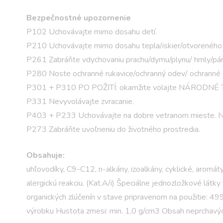
Bezpečnostné upozornenie
P102 Uchovávajte mimo dosahu detí.
P210 Uchovávajte mimo dosahu tepla/iskier/otvoreného o
P261 Zabráňte vdychovaniu prachu/dymu/plynu/ hmly/pár
P280 Noste ochranné rukavice/ochranný odev/ ochranné o
P301 + P310 PO POŽITÍ: okamžite volajte NÁRODN
P331 Nevyvolávajte zvracanie.
P403 + P233 Uchovávajte na dobre vetranom mieste. Ná
P273 Zabráňte uvoľneniu do životného prostredia.
Obsahuje:
uhľovodíky, C9-C12, n-alkány, izoalkány, cyklické, aromá
alergickú reakciu. (Kat.A/i) Špeciálne jednozložkové lá
organických zlúčenín v stave pripravenom na použitie: 4
výrobku Hustota zmesi: min. 1,0 g/cm3 Obsah neprchavých