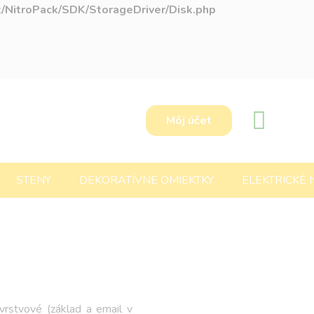
k/NitroPack/SDK/StorageDriver/Disk.php
Môj účet
STENY
DEKORATÍVNE OMIEKTKY
ELEKTRICKÉ
vrstvové (základ a email v