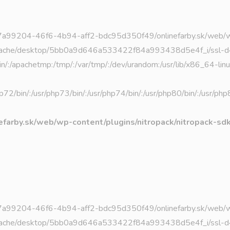
ta/2/7/27a99204-46f6-4b94-aff2-bdc95d350f49/onlinefarby.sk/we
e/desktop/5bb0a9d646a533422f84a993438d5e4f_i/ssl-d41d8cd
usr/bin/:/apachetmp:/tmp/:/var/tmp/:/dev/urandom:/usr/lib/x86_64-
/php72/bin/:/usr/php73/bin/:/usr/php74/bin/:/usr/php80/bin/:/usr/p
farby.sk/web/wp-content/plugins/nitropack/nitropack-sd
ta/2/7/27a99204-46f6-4b94-aff2-bdc95d350f49/onlinefarby.sk/we
he/desktop/5bb0a9d646a533422f84a993438d5e4f_i/ssl-d41d8c