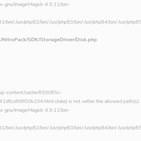
linux-gnu/ImageMagick-6.9.11/bin-
hp81/bin/:/usr/php82/bin/:/usr/php83/bin/:/usr/php84/bin/:/usr/php
k/NitroPack/SDK/StorageDriver/Disk.php
b/wp-content/cache/850085c-
98f00b204.html.stale) is not within the allowed path(s):
linux-gnu/ImageMagick-6.9.11/bin-
hp81/bin/:/usr/php82/bin/:/usr/php83/bin/:/usr/php84/bin/:/usr/php