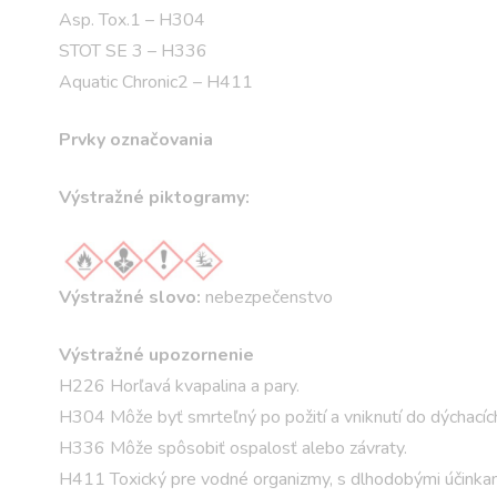
Asp. Tox.1 – H304
STOT SE 3 – H336
Aquatic Chronic2 – H411
Prvky označovania
Výstražné piktogramy:
Výstražné slovo:
nebezpečenstvo
Výstražné upozornenie
H226 Horľavá kvapalina a pary.
H304 Môže byť smrteľný po požití a vniknutí do dýchacích
H336 Môže spôsobiť ospalosť alebo závraty.
H411 Toxický pre vodné organizmy, s dlhodobými účinkam