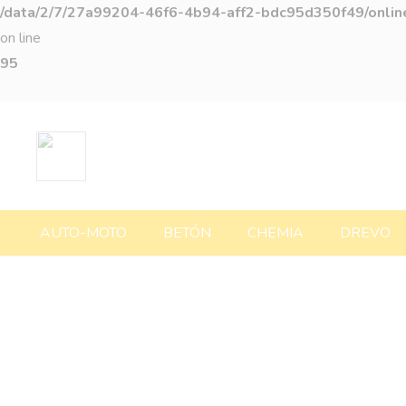
/data/2/7/27a99204-46f6-4b94-aff2-bdc95d350f49/online
on line
95
AUTO-MOTO
BETÓN
CHEMIA
DREVO