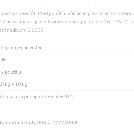
prachu a nečistôt. Pred použitím dôkladne premiešať. Pri nátere 
n. 12 hodín medzi jednotlivými vrstvami pri teplote 20 – 25o C. 
tiť riedidlom S 6006.
/ kg na jednu vrstvu
dín
 k použitiu
,5 kg a 10 kg
ch obaloch pri teplote +5 až +30 °C.
rlamentu a Rady (ES) č. 1272/2008