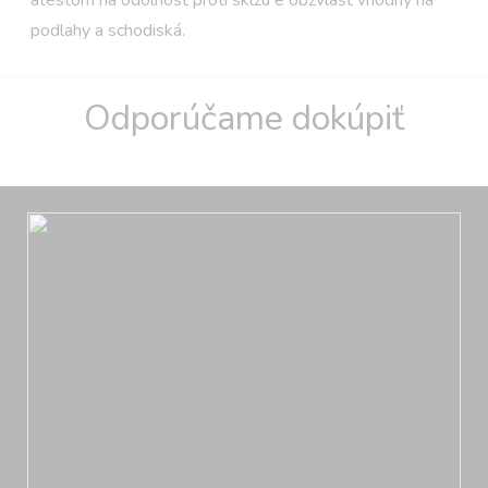
atestom na odolnosť proti sklzu e obzvlášť vhodný na
podlahy a schodiská.
Odporúčame dokúpiť