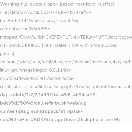
Warning
: file_exists(): open_basedir restriction in effect.
File(/data/2/7/27a99204-46f6-4b94-aff2-
bdc95d350f49/onlinefarby.sk/web/wp-
content/cache/850085c-
nitropack/CoxWsJrIbNGxEFZXPLPJkfwTEKuwYUPP/data/page
d41d8cd98f00b204.html.stale) is not within the allowed
path(s):
(/nfsmnt/:/data/:/usr/local/sbin:/etc/:/usr/sbin:/usr/share/php:/u
linux-gnu/ImageMagick-6.9.11/bin-
q16/:/usr/local/bin/:/etc/ssl/certs/ca-
certificates.crt:/usr/lib/php:/usr/php53/bin/:/usr/php56/bin/:/usr
cli/) in
/data/2/7/27a99204-46f6-4b94-aff2-
bdc95d350f49/onlinefarby.sk/web/wp-
content/plugins/nitropack/nitropack-
sdk/NitroPack/SDK/StorageDriver/Disk.php
on line
95