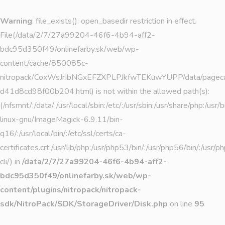
Warning
: file_exists(): open_basedir restriction in effect.
File(/data/2/7/27a99204-46f6-4b94-aff2-
bdc95d350f49/onlinefarby.sk/web/wp-
content/cache/850085c-
nitropack/CoxWsJrIbNGxEFZXPLPJkfwTEKuwYUPP/data/page
d41d8cd98f00b204.html) is not within the allowed path(s):
(/nfsmnt/:/data/:/usr/local/sbin:/etc/:/usr/sbin:/usr/share/php:/u
linux-gnu/ImageMagick-6.9.11/bin-
q16/:/usr/local/bin/:/etc/ssl/certs/ca-
certificates.crt:/usr/lib/php:/usr/php53/bin/:/usr/php56/bin/:/usr
cli/) in
/data/2/7/27a99204-46f6-4b94-aff2-
bdc95d350f49/onlinefarby.sk/web/wp-
content/plugins/nitropack/nitropack-
sdk/NitroPack/SDK/StorageDriver/Disk.php
on line
95