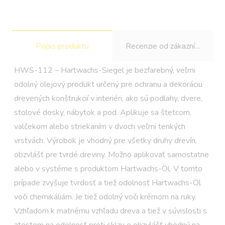
-
Hartwachs-
Siegel
Popis produktu
Recenzie od zákazníkov
HWS-112 – Hartwachs-Siegel je bezfarebný, veľmi
odolný olejový produkt určený pre ochranu a dekoráciu
drevených konštrukcií v interiéri, ako sú podlahy, dvere,
stolové dosky, nábytok a pod. Aplikuje sa štetcom,
valčekom alebo striekaním v dvoch veľmi tenkých
vrstvách. Výrobok je vhodný pre všetky druhy drevín,
obzvlášť pre tvrdé dreviny. Možno aplikovať samostatne
alebo v systéme s produktom Hartwachs-Öl. V tomto
prípade zvyšuje tvrdosť a tiež odolnosť Hartwachs-Öl
voči chemikáliám. Je tiež odolný voči krémom na ruky.
Vzhľadom k matnému vzhľadu dreva a tiež v súvislosti s