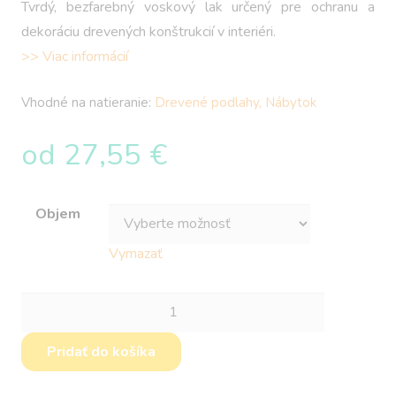
Tvrdý, bezfarebný voskový lak určený pre ochranu a
dekoráciu drevených konštrukcií v interiéri.
>> Viac informácií
Vhodné na natieranie:
Drevené podlahy, Nábytok
od
27,55
€
Objem
Vymazať
množstvo
Remmers
Pridať do košíka
HWS-
112