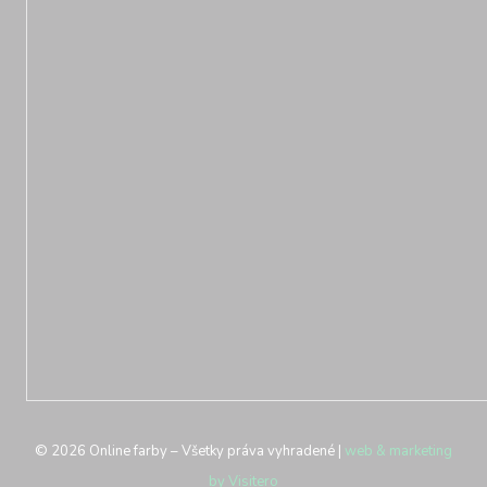
©
2026
Online farby – Všetky práva vyhradené |
web & marketing
by
Visitero