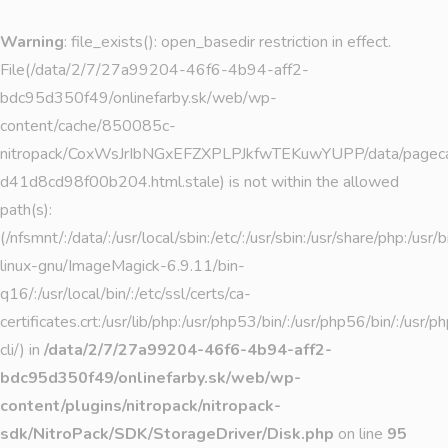
Warning
: file_exists(): open_basedir restriction in effect.
File(/data/2/7/27a99204-46f6-4b94-aff2-
bdc95d350f49/onlinefarby.sk/web/wp-
content/cache/850085c-
nitropack/CoxWsJrIbNGxEFZXPLPJkfwTEKuwYUPP/data/page
d41d8cd98f00b204.html.stale) is not within the allowed
path(s):
(/nfsmnt/:/data/:/usr/local/sbin:/etc/:/usr/sbin:/usr/share/php:/u
linux-gnu/ImageMagick-6.9.11/bin-
q16/:/usr/local/bin/:/etc/ssl/certs/ca-
certificates.crt:/usr/lib/php:/usr/php53/bin/:/usr/php56/bin/:/usr
cli/) in
/data/2/7/27a99204-46f6-4b94-aff2-
bdc95d350f49/onlinefarby.sk/web/wp-
content/plugins/nitropack/nitropack-
sdk/NitroPack/SDK/StorageDriver/Disk.php
on line
95