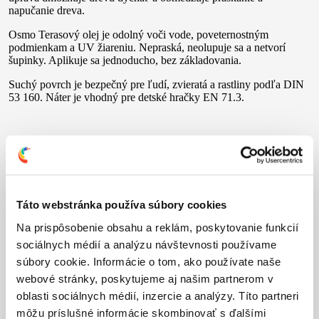
napučanie dreva.
Osmo Terasový olej je odolný voči vode, poveternostným
podmienkam a UV žiareniu. Nepraská, neolupuje sa a netvorí
šupinky. Aplikuje sa jednoducho, bez základovania.
Suchý povrch je bezpečný pre ľudí, zvieratá a rastliny podľa DIN
53 160. Náter je vhodný pre detské hračky EN 71.3.
Technické informácie
2
Výdatnosť
: cca 24 m
/ l (1 náter) – hladký povrch
Táto webstránka používa súbory cookies
Na prispôsobenie obsahu a reklám, poskytovanie funkcií
sociálnych médií a analýzu návštevnosti používame
Aplikácia
súbory cookie. Informácie o tom, ako používate naše
drevo bez povrchovej úpravy 2 nátery
webové stránky, poskytujeme aj našim partnerom v
renovácia 1 náter na očistený povrch
pozorne si prečítajte technický list produktu
oblasti sociálnych médií, inzercie a analýzy. Títo partneri
môžu príslušné informácie skombinovať s ďalšími