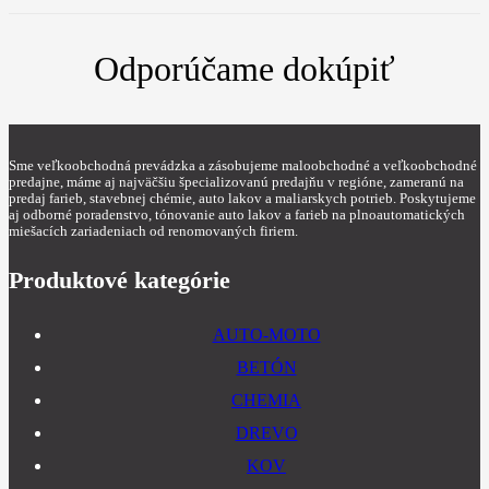
Odporúčame dokúpiť
Sme veľkoobchodná prevádzka a zásobujeme maloobchodné a veľkoobchodné
predajne, máme aj najväčšiu špecializovanú predajňu v regióne, zameranú na
predaj farieb, stavebnej chémie, auto lakov a maliarskych potrieb. Poskytujeme
aj odborné poradenstvo, tónovanie auto lakov a farieb na plnoautomatických
miešacích zariadeniach od renomovaných firiem.
Produktové kategórie
AUTO-MOTO
BETÓN
CHEMIA
DREVO
KOV