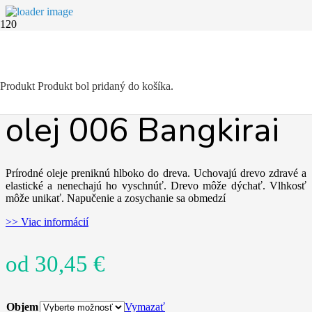
OSMO Terasový
Produkt
Produkt
bol pridaný do košíka.
olej 006 Bangkirai
Prírodné oleje preniknú hlboko do dreva. Uchovajú drevo zdravé a
elastické a nenechajú ho vyschnúť. Drevo môže dýchať. Vlhkosť
môže unikať. Napučenie a zosychanie sa obmedzí
>> Viac informácií
od
30,45
€
Objem
Vymazať