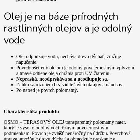
Olej je na báze prírodných
rastlinných olejov a je odolný
vode
Olej odpudzuje vodu, necháva drevo dýchať, znižuje
napučanie.
Povrch ošetrený olejom je odolný poveternostným vplyvom
a tmavé odtiene oleja chránia proti UV žiareniu.
Nepraská, neodprskáva sa a neodlupuje sa.
Ľahko sa rozotiera bez viditeľných okrajov a nánosov.
Po natretí je povrch polomatný.
Charakteristika produktu
OSMO – TERASOVÝ OLEJ transparentný polomatný náter,
ktorý je vysoko odolný voči rôznym poveternostným
podmienkam. Povrch je zvlášť nenáročný na údržbu. Povrchová
úprava umožňuje drevu dýchať a obmedzuje praskanie a