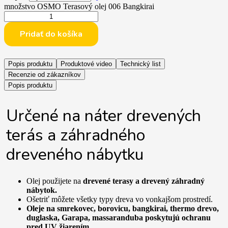
množstvo OSMO Terasový olej 006 Bangkirai
Pridať do košíka
Popis produktu
Produktové video
Technický list
Recenzie od zákazníkov
Popis produktu
Určené na náter drevených
terás a záhradného
dreveného nábytku
Olej použijete na
drevené terasy a drevený záhradný
nábytok.
Ošetriť môžete všetky typy dreva vo vonkajšom prostredí.
Oleje na smrekovec, borovicu, bangkirai, thermo drevo,
duglaska, Garapa, massaranduba poskytujú ochranu
pred UV žiarením.