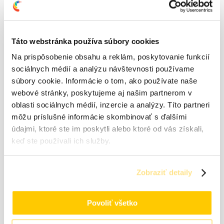
Pridajte prvú recenziu pre “MONTON Montažná pištolová pena”
Vaša e-mailová adresa nebude zverejnená.
Vyžadované polia sú
označené
*
Táto webstránka používa súbory cookies
Na prispôsobenie obsahu a reklám, poskytovanie funkcií
Vaše hodnotenie
*
sociálnych médií a analýzu návštevnosti používame
Vaša recenzia
*
súbory cookie. Informácie o tom, ako používate naše
webové stránky, poskytujeme aj našim partnerom v
oblasti sociálnych médií, inzercie a analýzy. Títo partneri
môžu príslušné informácie skombinovať s ďalšími
údajmi, ktoré ste im poskytli alebo ktoré od vás získali,
keď ste používali ich služby.
Meno
*
Zobraziť detaily
E-mail
*
Uložiť moje meno, e-mail a webovú stránku v tomto
Povoliť všetko
prehliadači pre moje budúce komentáre.