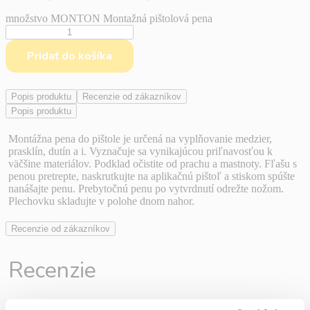
množstvo MONTON Montažná pištolová pena
Pridať do košíka
Popis produktu
Recenzie od zákazníkov
Popis produktu
Montážna pena do pištole je určená na vyplňovanie medzier,
prasklín, dutín a i. Vyznačuje sa vynikajúcou priľnavosťou k
väčšine materiálov. Podklad očistite od prachu a mastnoty. Fľašu s
penou pretrepte, naskrutkujte na aplikačnú pištoľ a stiskom spúšte
nanášajte penu. Prebytočnú penu po vytvrdnutí odrežte nožom.
Plechovku skladujte v polohe dnom nahor.
Recenzie od zákazníkov
Recenzie
Nikto zatiaľ nepridal hodnotenie.