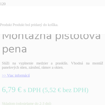
MONTON
Produkt
Produkt
bol pridaný do košíka.
Montažná pištolová
pena
Slúži na vyplnenie medzier a prasklín. Vhodná na montáž
panelových stien, zárubní, rámov a okien.
>> Viac informácií
6,79
€
s DPH (
5,52
€
bez DPH)
Skladom (odosielame do 2-3 dní)