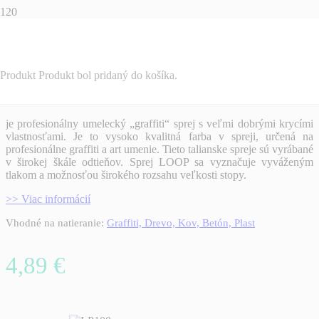
LOOP SPREJ
Produkt
Produkt
bol pridaný do košíka.
je profesionálny umelecký „graffiti“ sprej s veľmi dobrými krycími
vlastnosťami. Je to vysoko kvalitná farba v spreji, určená na
profesionálne graffiti a art umenie. Tieto talianske spreje sú vyrábané
v širokej škále odtieňov. Sprej LOOP sa vyznačuje vyváženým
tlakom a možnosťou širokého rozsahu veľkosti stopy.
>> Viac informácií
Vhodné na natieranie:
Graffiti, Drevo, Kov, Betón, Plast
4,89
€