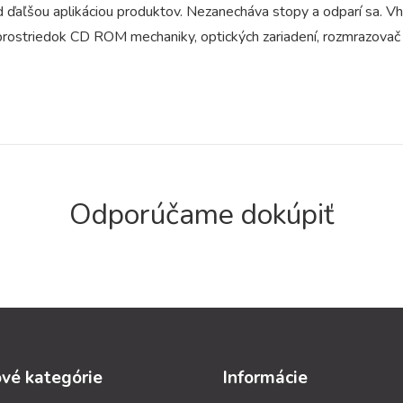
ed ďaľšou aplikáciou produktov. Nezanecháva stopy a odparí sa. 
cí prostriedok CD ROM mechaniky, optických zariadení, rozmrazovač
Odporúčame dokúpiť
vé kategórie
Informácie