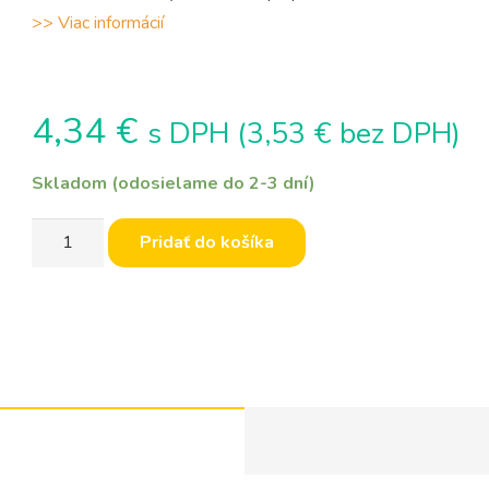
>> Viac informácií
4,34
€
s DPH (
3,53
€
bez DPH)
Skladom (odosielame do 2-3 dní)
množstvo
Pridať do košíka
Izopropylalkohol
99,9%
1L