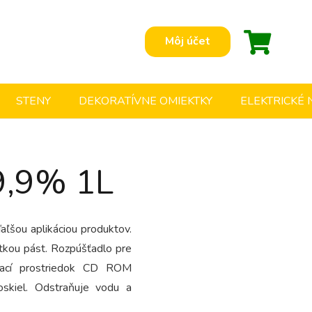
Môj účet
STENY
DEKORATÍVNE OMIEKTKY
ELEKTRICKÉ
99,9% 1L
ďaľšou aplikáciou produktov.
tkou pást. Rozpúšťadlo pre
ťovací prostriedok CD ROM
oskiel. Odstraňuje vodu a