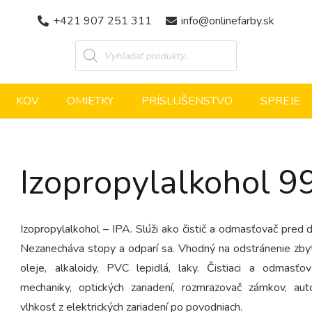
+421 907 251 311
info@onlinefarby.sk
Products
search
KOV
OMIETKY
PRÍSLUŠENSTVO
SPREJE
Izopropylalkohol 
Izopropylalkohol – IPA. Slúži ako čistič a odmasťovač pred 
Nezanecháva stopy a odparí sa. Vhodný na odstránenie zby
oleje, alkaloidy, PVC lepidlá, laky. Čistiaci a odmas
mechaniky, optických zariadení, rozmrazovač zámkov, aut
vlhkosť z elektrických zariadení po povodniach.