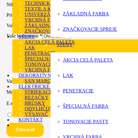
TECHNICKÉ SPREJE
Nikto zatiaľ nepridal hodnotenie.
TEXTIL A KOŽA
ZÁKLADNÁ FARBA
UNIVERZÁLNA FARBA
Pridajte prvú recenziu pre “HG Čistiaci prípravok pre žiarivo biele
VRCHNÁ FARBA
ZÁKLADNÁ FARBA
Vaša e-mailová adresa nebude zverejnená.
Vyžadované polia sú oz
ZNAČKOVACIE SPREJE
ZNAČKOVACIE SPREJE
Vaše hodnotenie
*
STENY
AKCIA CELÁ PALETA
STENY
LAK
PENETRACIE
ŠPECIALNÁ FARBA
AKCIA CELÁ PALETA
TONOVACIE PASTY
VRCHNÁ FARBA
DEKORATÍVNE OMIEKTKY
LAK
SAN MARCO
Vaša recenzia
*
ELEKTRICKÉ NÁRADIE-STORCH
PENETRACIE
STRIEKACIE PIŠTOLE A PRÍSLUŠENSTVO
Meno
*
REZAČKY
BRÚSKY
E-mail
*
ŠPECIALNÁ FARBA
ODVLHČOVAČE
VÝSAVAČ
Uložiť moje meno, e-mail a webovú stránku v tomto prehliadač
KONTAKT
TONOVACIE PASTY
VRCHNÁ FARBA