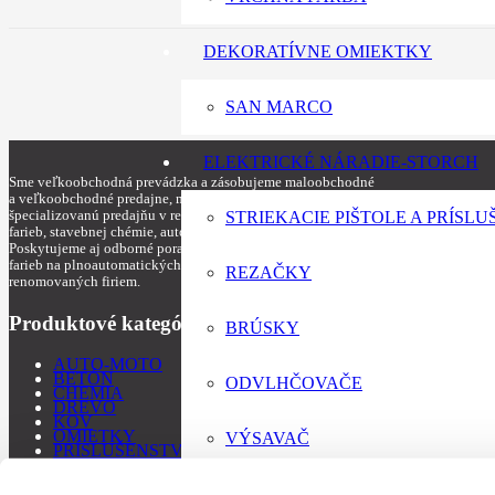
DEKORATÍVNE OMIEKTKY
SAN MARCO
ELEKTRICKÉ NÁRADIE-STORCH
Sme veľkoobchodná prevádzka a zásobujeme maloobchodné
a veľkoobchodné predajne, máme aj najväčšiu
špecializovanú predajňu v regióne, zameranú na predaj
STRIEKACIE PIŠTOLE A PRÍSL
farieb, stavebnej chémie, auto lakov a maliarskych potrieb.
Poskytujeme aj odborné poradenstvo, tónovanie auto lakov a
farieb na plnoautomatických miešacích zariadeniach od
REZAČKY
renomovaných firiem.
Produktové kategórie
BRÚSKY
AUTO-MOTO
BETÓN
ODVLHČOVAČE
CHEMIA
DREVO
KOV
OMIETKY
VÝSAVAČ
PRÍSLUŠENSTVO
SPREJE
STENY
KONTAKT