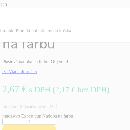
Expert cup Nádoba
Produkt
Produkt
bol pridaný do košíka.
na farbu
Plastová nádoba na farbu. Objem 2l
>> Viac informácií
2,67
€
s DPH (
2,17
€
bez DPH)
Skladom (odosielame do 24h)
množstvo Expert cup Nádoba na farbu