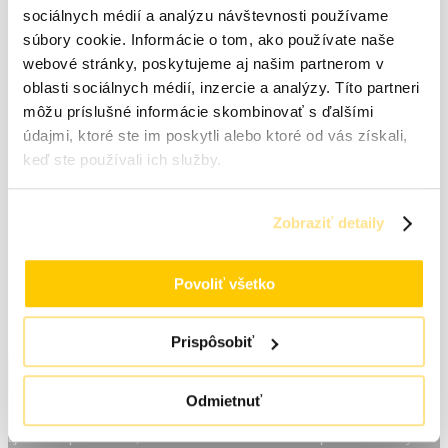
sociálnych médií a analýzu návštevnosti používame
súbory cookie. Informácie o tom, ako používate naše
webové stránky, poskytujeme aj našim partnerom v
Meno
*
oblasti sociálnych médií, inzercie a analýzy. Títo partneri
E-mail
*
môžu príslušné informácie skombinovať s ďalšími
údajmi, ktoré ste im poskytli alebo ktoré od vás získali,
Uložiť moje meno, e-mail a webovú stránku v tomto
keď ste používali ich služby.
prehliadači pre moje budúce komentáre.
Zobraziť detaily
Povoliť všetko
Odporúčame dokúpiť
Prispôsobiť
Sme veľkoobchodná prevádzka a zásobujeme maloobchodné a veľkoobchodné
Odmietnuť
predajne, máme aj najväčšiu špecializovanú predajňu v regióne, zameranú na
predaj farieb, stavebnej chémie, auto lakov a maliarskych potrieb. Poskytujeme
aj odborné poradenstvo, tónovanie auto lakov a farieb na plnoautomatických