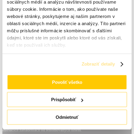
sociálnych médií a analýzu návštevnosti používame
súbory cookie. Informácie o tom, ako používate naše
Meno
*
webové stránky, poskytujeme aj našim partnerom v
oblasti sociálnych médií, inzercie a analýzy. Títo partneri
E-mail
*
môžu príslušné informácie skombinovať s ďalšími
údajmi, ktoré ste im poskytli alebo ktoré od vás získali,
Uložiť moje meno, e-mail a webovú stránku v tomto
prehliadači pre moje budúce komentáre.
keď ste používali ich služby.
Zobraziť detaily
Povoliť všetko
Odporúčame dokúpiť
Prispôsobiť
Sme veľkoobchodná prevádzka a zásobujeme maloobchodné a veľkoobchodné
Odmietnuť
predajne, máme aj najväčšiu špecializovanú predajňu v regióne, zameranú na
predaj farieb, stavebnej chémie, auto lakov a maliarskych potrieb. Poskytujeme
aj odborné poradenstvo, tónovanie auto lakov a farieb na plnoautomatických
miešacích zariadeniach od renomovaných firiem.