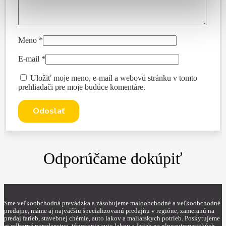
Meno
*
E-mail
*
Uložiť moje meno, e-mail a webovú stránku v tomto
prehliadači pre moje budúce komentáre.
Odporúčame dokúpiť
Sme veľkoobchodná prevádzka a zásobujeme maloobchodné a veľkoobchodné
predajne, máme aj najväčšiu špecializovanú predajňu v regióne, zameranú na
predaj farieb, stavebnej chémie, auto lakov a maliarskych potrieb. Poskytujeme
aj odborné poradenstvo, tónovanie auto lakov a farieb na plnoautomatických