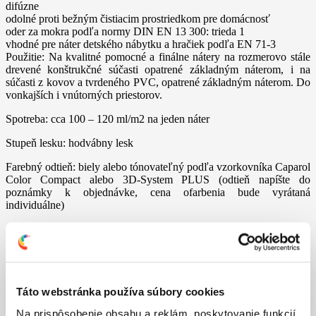
difúzne
odolné proti bežným čistiacim prostriedkom pre domácnosť
oder za mokra podľa normy DIN EN 13 300: trieda 1
vhodné pre náter detského nábytku a hračiek podľa EN 71-3
Použitie: Na kvalitné pomocné a finálne nátery na rozmerovo stále
drevené konštrukčné súčasti opatrené základným náterom, i na
súčasti z kovov a tvrdeného PVC, opatrené základným náterom. Do
vonkajších i vnútorných priestorov.
Spotreba: cca 100 – 120 ml/m2 na jeden náter
Stupeň lesku: hodvábny lesk
Farebný odtieň: biely alebo tónovateľný podľa vzorkovníka Caparol
Color Compact alebo 3D-System PLUS (odtieň napíšte do
poznámky k objednávke, cena ofarbenia bude vyrátaná
individuálne)
>> Viac informácií
od
14,26
€
Táto webstránka používa súbory cookies
Objem
Na prispôsobenie obsahu a reklám, poskytovanie funkcií