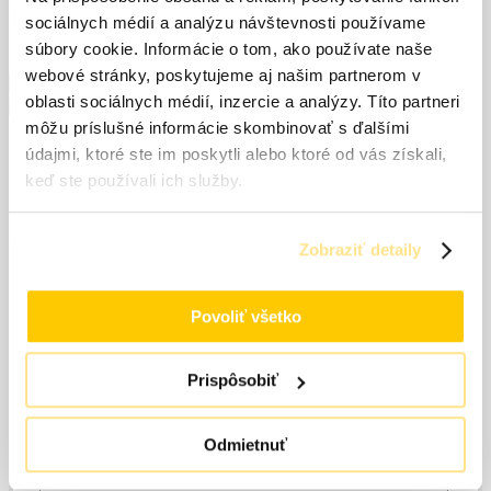
Pridať do košíka
množstvo Capakryl PU Satin
sociálnych médií a analýzu návštevnosti používame
súbory cookie. Informácie o tom, ako používate naše
webové stránky, poskytujeme aj našim partnerom v
Recenzie od zákazníkov
oblasti sociálnych médií, inzercie a analýzy. Títo partneri
Recenzie od zákazníkov
môžu príslušné informácie skombinovať s ďalšími
Recenzie
údajmi, ktoré ste im poskytli alebo ktoré od vás získali,
keď ste používali ich služby.
Nikto zatiaľ nepridal hodnotenie.
Zobraziť detaily
Pridajte prvú recenziu pre “Capakryl PU Satin”
Vaša e-mailová adresa nebude zverejnená.
Vyžadované
Povoliť všetko
polia sú označené
*
Vaše hodnotenie
*
Prispôsobiť
Vaša recenzia
*
Odmietnuť