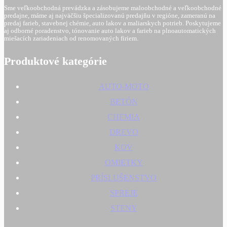
Sme veľkoobchodná prevádzka a zásobujeme maloobchodné a veľkoobchodné
predajne, máme aj najväčšiu špecializovanú predajňu v regióne, zameranú na
predaj farieb, stavebnej chémie, auto lakov a maliarskych potrieb. Poskytujeme
aj odborné poradenstvo, tónovanie auto lakov a farieb na plnoautomatických
miešacích zariadeniach od renomovaných firiem.
Produktové kategórie
AUTO-MOTO
BETÓN
CHEMIA
DREVO
KOV
OMIETKY
PRÍSLUŠENSTVO
SPREJE
STENY