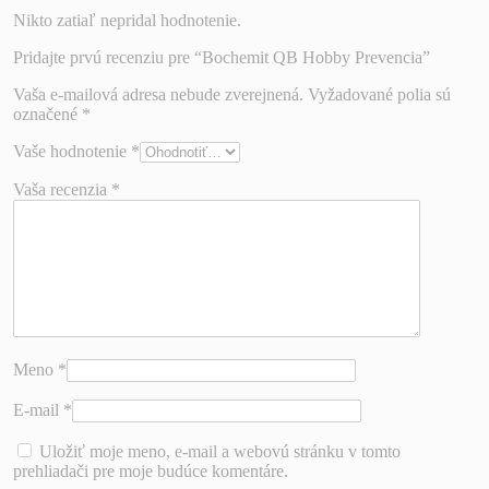
Nikto zatiaľ nepridal hodnotenie.
Pridajte prvú recenziu pre “Bochemit QB Hobby Prevencia”
Vaša e-mailová adresa nebude zverejnená.
Vyžadované polia sú
označené
*
Vaše hodnotenie
*
Vaša recenzia
*
Meno
*
E-mail
*
Uložiť moje meno, e-mail a webovú stránku v tomto
prehliadači pre moje budúce komentáre.