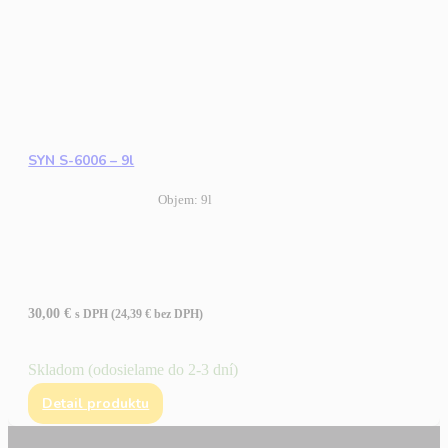
SYN S-6006 – 9l
Objem: 9l
30,00
€
s DPH (
24,39
€
bez DPH)
Skladom (odosielame do 2-3 dní)
Detail produktu