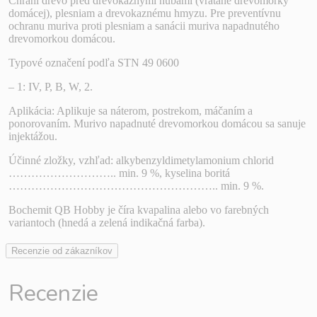
Chráni drevo pred drevokaznými hubami (vrátane drevomorky
domácej), plesniam a drevokaznému hmyzu. Pre preventívnu
ochranu muriva proti plesniam a sanácii muriva napadnutého
drevomorkou domácou.
Typové označení podľa STN 49 0600
– 1: IV, P, B, W, 2.
Aplikácia: Aplikuje sa náterom, postrekom, máčaním a
ponorovaním. Murivo napadnuté drevomorkou domácou sa sanuje
injektážou.
Účinné zložky, vzhľad: alkybenzyldimetylamonium chlorid
……………………….. min. 9 %, kyselina boritá
……………………………………………….. min. 9 %.
Bochemit QB Hobby je číra kvapalina alebo vo farebných
variantoch (hnedá a zelená indikačná farba).
Recenzie od zákazníkov
Recenzie