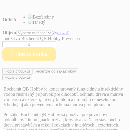
Odtieň
Objem
Vymazať
množstvo Bochemit QB Hobby Prevencia
Pridať do košíka
Popis produktu
Recenzie od zákazníkov
Popis produktu
Bochemit QB Hobby je koncentrovaný fungicídny a insekticídny
vodou riediteľný prípravok pre dlhodobú ochranu dreva a muriva
v interiéri a exteriéri, určený kutilom a drobným remeselníkom.
Vhodný aj ako preventívna ochrana muriva proti plesniam.
Použitie: Bochemit QB Hobby sa používa pre povrchovú,
polohĺbkovú impregnáciu reziva, krovov a ďalšieho stavebného
dreva pri stavbách a rekonštrukciách v interiéroch i exteriéroch.