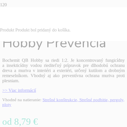
Bochemit QB
Produkt
Produkt
bol pridaný do košíka.
Hobby Prevencia
Bochemit QB Hobby sa riedi 1:2. Je koncentrovaný fungicídny
a insekticídny vodou riediteľný prípravok pre dlhodobú ochranu
dreva a muriva v interiéri a exteriéri, určený kutilom a drobným
remeselníkom. Vhodný aj ako preventívna ochrana muriva proti
plesniam.
>> Viac informácií
Vhodné na natieranie:
Strešné konštrukcie, Strešné podbitie, pergoly,
ploty
od
8,79
€