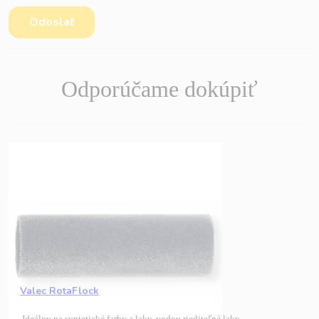
Odporúčame dokúpiť
Valec RotaFlock
Ideálny na syntetické farby a laky, vodou riediteľné laky.