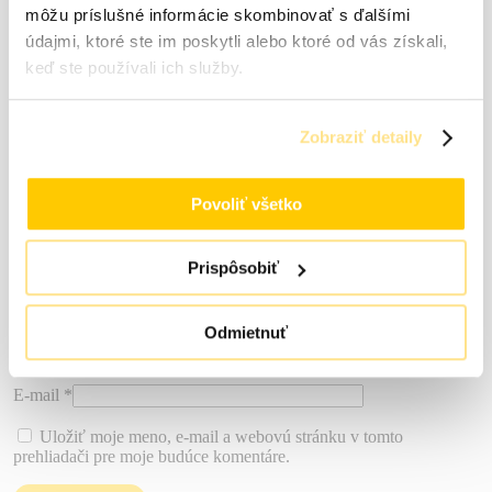
Nikto zatiaľ nepridal hodnotenie.
môžu príslušné informácie skombinovať s ďalšími
Pridajte prvú recenziu pre “Alkalita + 1kg”
údajmi, ktoré ste im poskytli alebo ktoré od vás získali,
keď ste používali ich služby.
Vaša e-mailová adresa nebude zverejnená.
Vyžadované polia sú
označené
*
Vaše hodnotenie
*
Zobraziť detaily
Vaša recenzia
*
Povoliť všetko
Prispôsobiť
Odmietnuť
Meno
*
E-mail
*
Uložiť moje meno, e-mail a webovú stránku v tomto
prehliadači pre moje budúce komentáre.