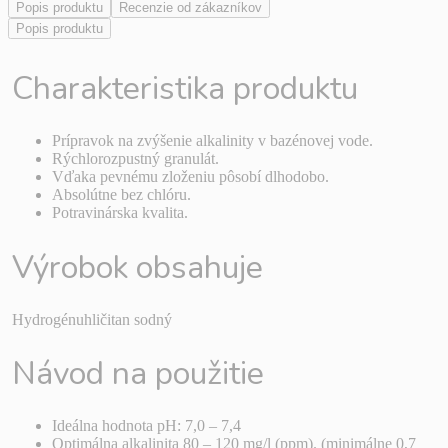
Popis produktu
Recenzie od zákazníkov
Popis produktu
Charakteristika produktu
Prípravok na zvýšenie alkalinity v bazénovej vode.
Rýchlorozpustný granulát.
Vďaka pevnému zloženiu pôsobí dlhodobo.
Absolútne bez chlóru.
Potravinárska kvalita.
Výrobok obsahuje
Hydrogénuhličitan sodný
Návod na použitie
Ideálna hodnota pH: 7,0 – 7,4
Optimálna alkalinita 80 – 120 mg/l (ppm). (minimálne 0,7