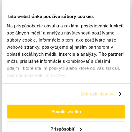
– pripravená na použitie
Príprava podkladu
Táto webstránka používa súbory cookies
Podklad musí byť čistý, suchý, nosný, bez deliacich substancií ako
Na prispôsobenie obsahu a reklám, poskytovanie funkcií
tuk, vosk, živica.
sociálnych médií a analýzu návštevnosti používame
Drevený povrch musí byť zbavený drevného prachu.
Nenosné nátery musia byť odstránené
súbory cookie. Informácie o tom, ako používate naše
webové stránky, poskytujeme aj našim partnerom v
Drevo a materiály na báze dreva:
oblasti sociálnych médií, inzercie a analýzy. Títo partneri
Obrúste ostré hrany a odstráňte extraktívne látky z dreva ako je
napr. živica.
môžu príslušné informácie skombinovať s ďalšími
Povrch prebrúste zrnitosťou P120-P150.
údajmi, ktoré ste im poskytli alebo ktoré od vás získali,
Vlhkosť pri listnatých drevinách by nemala byť viac ako 12%.
keď ste používali ich služby.
Vlhkosť pri ihličnatých drevinách by nemala byť viac ako 15%.
Železo a oceľ:
Odstráňte z kovu všetky zvyšky vyskytujúcej sa hrdze.
Zobraziť detaily
Mastné alebo olejové nečistoty dôkladne odstráňte s
odmasťovacím prípravkom Entfetter.
Povoliť všetko
Zinok, hliník a iné neželezné kovy:
Obrúste do matu brúsnym rúnom a očistite s odmasťovacím
prípravkom Entfetter.
Prispôsobiť