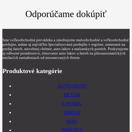
Odporúčame dokúpiť
Sme veľkoobchodná prevádzka a zásobujeme maloobchodné a veľkoobchodné
predajne, máme aj najväčšiu špecializovanú predajňu v regióne, zameranú na
predaj farieb, stavebnej chémie, auto lakov a maliarskych potrieb. Poskytujeme
aj odborné poradenstvo, tónovanie auto lakov a farieb na plnoautomatických
miešacích zariadeniach od renomovaných firiem.
Produktové kategórie
AUTO-MOTO
BETÓN
CHEMIA
DREVO
KOV
OMIETKY