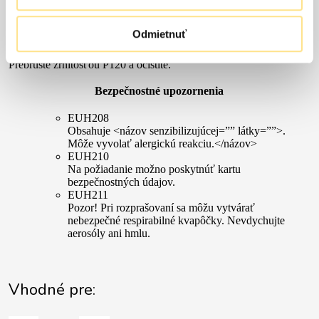
Tvrdené PVC a natierateľné plasty:
Obrúste do matu brúsnym rúnom a očistite s odmasťovacím
prostriedkom Entfetter.
Odmietnuť
Staré nátery:
Prebrúste zrnitosťou P120 a očistite.
Bezpečnostné upozornenia
EUH208
Obsahuje <názov senzibilizujúcej=”” látky=””>.
Môže vyvolať alergickú reakciu.</názov>
EUH210
Na požiadanie možno poskytnúť kartu
bezpečnostných údajov.
EUH211
Pozor! Pri rozprašovaní sa môžu vytvárať
nebezpečné respirabilné kvapôčky. Nevdychujte
aerosóly ani hmlu.
Vhodné pre: