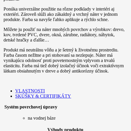
Ponúka univerzálne použitie na rôzne podklady v interiéri aj
exteriéri. Zároveň slúži ako zákaldný a vrchný náter v jednom
produkte. Farba sa navyše ľahko aplikuje a rýchlo schne.
Môžete ju použiť na náter mnohých povrchov a výrobkov: drevo,
kov, tvrdené PVC, dvere, okná, zárubne, radiátory, nábytok,
detské hračky a ďalšie…
Produkt má neutrálnu vôňu a je šetrný k životnému prostrediu.
Farba časom nežltne a pri stohovaní sa nezlepuje. Náter má
vynikajúcu odolnosť proti poveternostným vplyvom a trvalú
elasticitu. Farba má tiež dobrý izolačný účinok voči extraktívnym
látkam obsiahnutým v dreve a dobrý antikorózny účinok.
VLASTNOSTI
SKÚŠKY & CERTIFIKÁTY
Systém povrchovej úpravy
na vodnej báze
Výhody produktu