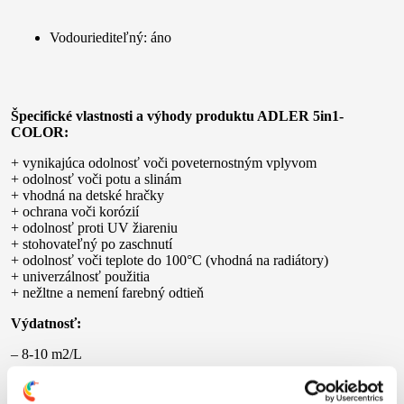
Vodouriediteľný: áno
Špecifické vlastnosti a výhody produktu ADLER 5in1-
COLOR:
+ vynikajúca odolnosť voči poveternostným vplyvom
+ odolnosť voči potu a slinám
+ vhodná na detské hračky
+ ochrana voči korózií
+ odolnosť proti UV žiareniu
+ stohovateľný po zaschnutí
+ odolnosť voči teplote do 100°C (vhodná na radiátory)
+ univerzálnosť použitia
+ nežltne a nemení farebný odtieň
Výdatnosť:
– 8-10 m2/L
Riedenie: