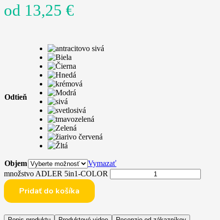
od
13,25
€
Odtieň
Objem
Vymazať
množstvo ADLER 5in1-COLOR
Pridať do košíka
Popis produktu
Produktové video
Recenzie od zákazníkov