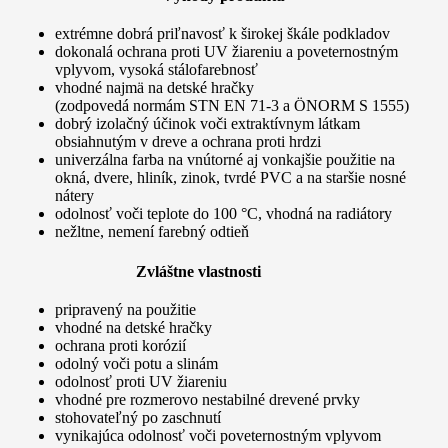
extrémne dobrá priľnavosť k širokej škále podkladov
dokonalá ochrana proti UV žiareniu a poveternostným
vplyvom, vysoká stálofarebnosť
vhodné najmä na detské hračky
(zodpovedá normám STN EN 71-3 a ÖNORM S 1555)
dobrý izolačný účinok voči extraktívnym látkam
obsiahnutým v dreve a ochrana proti hrdzi
univerzálna farba na vnútorné aj vonkajšie použitie na
okná, dvere, hliník, zinok, tvrdé PVC a na staršie nosné
nátery
odolnosť voči teplote do 100 °C, vhodná na radiátory
nežltne, nemení farebný odtieň
Zvláštne vlastnosti
pripravený na použitie
vhodné na detské hračky
ochrana proti korózií
odolný voči potu a slinám
odolnosť proti UV žiareniu
vhodné pre rozmerovo nestabilné drevené prvky
stohovateľný po zaschnutí
vynikajúca odolnosť voči poveternostným vplyvom