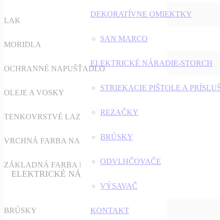
DEKORATÍVNE OMIEKTKY
LAK
SAN MARCO
MORIDLA
ELEKTRICKÉ NÁRADIE-STORCH
OCHRANNÉ NAPUŠŤADLO
STRIEKACIE PIŠTOLE A PRÍSL
OLEJE A VOSKY
REZAČKY
TENKOVRSTVÉ LAZÚRY
BRÚSKY
VRCHNÁ FARBA NA DREVO
ODVLHČOVAČE
ZÁKLADNÁ FARBA NA DREVO
ELEKTRICKÉ NÁRADIE-STORCH
VÝSAVAČ
BRÚSKY
KONTAKT