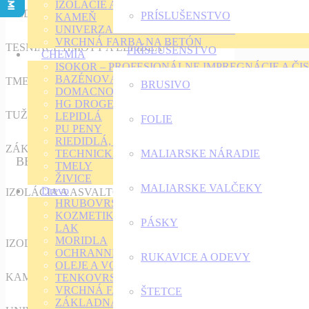
IZOLÁCIE A ASFALTOVE NÁTERY
RIEDIDLÁ A ODMASŤOVAČE
PRÍSLUŠENSTVO
KAMEŇ
UNIVERZALNÁ FARBA NA BETÓN
VRCHNÁ FARBA NA BETÓN
TESNIACE HMOTY A LEPIDLÁ
PRÍSLUŠENSTVO
CHEMIA
ISOKOR – PROFESIONÁLNE IMPREGNÁCIE A ČIS
BAZÉNOVÁ CHÉMIA
TMELY
BRUSIVO
DOMACNOSŤ
HG DROGERIA
TUŽIDLA
LEPIDLÁ
FOLIE
PU PENY
RIEDIDLÁ, TUŽIDLÁ A ODSTRAŇOVAČE
ZÁKLADNÉ FARBY
TECHNICKÉ KVAPALINY
MALIARSKE NÁRADIE
BETÓN
TMELY
ŽIVICE
MALIARSKE VALČEKY
Drevo
IZOLÁCIA A ASVALTOVE NÁTERY
HRUBOVRSTVÉ LAZÚRY
KOZMETIKA PRE DREVO
PÁSKY
LAK
MORIDLA
IZOLÁCIE A ASFALTOVE NÁTERY
OCHRANNÉ NAPUŠŤADLO
RUKAVICE A ODEVY
OLEJE A VOSKY
KAMEŇ
TENKOVRSTVÉ LAZÚRY
VRCHNÁ FARBA NA DREVO
ŠTETCE
ZÁKLADNÁ FARBA NA DREVO