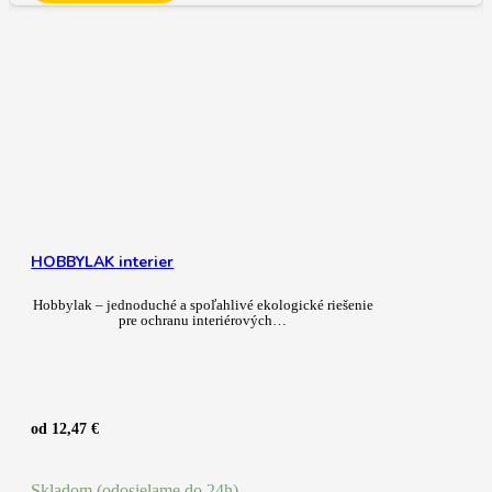
HOBBYLAK interier
Hobbylak – jednoduché a spoľahlivé ekologické riešenie
pre ochranu interiérových…
od
12,47
€
Skladom (odosielame do 24h)