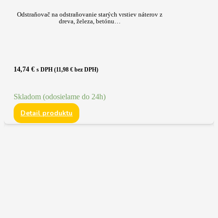
Odstraňovač na odstraňovanie starých vrstiev náterov z
dreva, železa, betónu…
14,74
€
s DPH (
11,98
€
bez DPH)
Skladom (odosielame do 24h)
Detail produktu