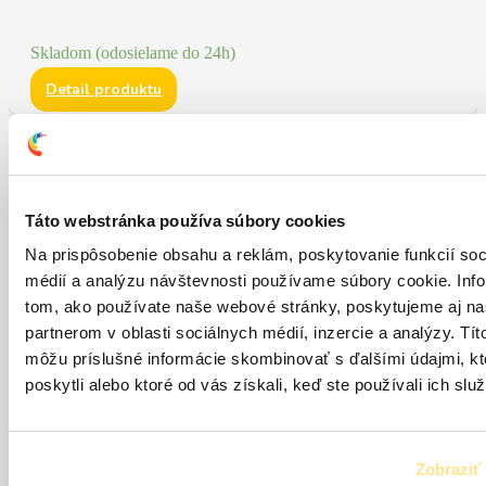
Skladom (odosielame do 24h)
Detail produktu
Táto webstránka používa súbory cookies
Na prispôsobenie obsahu a reklám, poskytovanie funkcií soc
médií a analýzu návštevnosti používame súbory cookie. Inf
tom, ako používate naše webové stránky, poskytujeme aj n
partnerom v oblasti sociálnych médií, inzercie a analýzy. Títo
môžu príslušné informácie skombinovať s ďalšími údajmi, kt
Krovsan Profi +
poskytli alebo ktoré od vás získali, keď ste používali ich služ
Vysokoúčinný fungicídny a insekticídny prípravok s
okamžitým likvidačným a preventívnym…
Zobraziť 