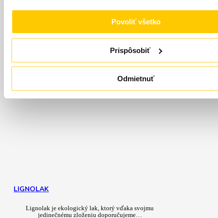
od
11,99
€
Povoliť všetko
Skladom (odosielame do 24h)
Prispôsobiť
Detail produktu
Odmietnuť
LIGNOLAK
Lignolak je ekologický lak, ktorý vďaka svojmu
jedinečnému zloženiu doporučujeme…