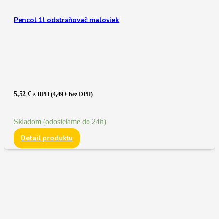
Pencol 1l odstraňovač maloviek
5,52
€
s DPH (
4,49
€
bez DPH)
Skladom (odosielame do 24h)
Detail produktu