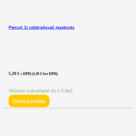
Pencol 1l odstraňovač mastnoty
5,29
€
s DPH (
4,30
€
bez DPH)
Skladom (odosielame do 2-3 dní)
Detail produktu