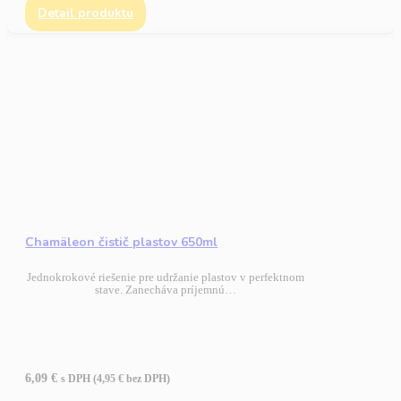
Detail produktu
Chamäleon čistič plastov 650ml
Jednokrokové riešenie pre udržanie plastov v perfektnom
stave. Zanecháva príjemnú…
6,09
€
s DPH (
4,95
€
bez DPH)