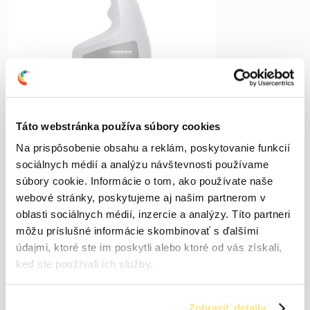
Chamäleon čistič čalúnenia 650ml
Odstraňuje hlboké nečistoty. Použiteľný aj ako
odstraňovač škvŕn. Neobsahuje silikón.…
Táto webstránka používa súbory cookies
Na prispôsobenie obsahu a reklám, poskytovanie funkcií
sociálnych médií a analýzu návštevnosti používame
súbory cookie. Informácie o tom, ako používate naše
5,84
€
s DPH (
4,75
€
bez DPH)
webové stránky, poskytujeme aj našim partnerom v
oblasti sociálnych médií, inzercie a analýzy. Títo partneri
Skladom (odosielame do 24h)
môžu príslušné informácie skombinovať s ďalšími
údajmi, ktoré ste im poskytli alebo ktoré od vás získali,
Detail produktu
keď ste používali ich služby.
Zobraziť detaily