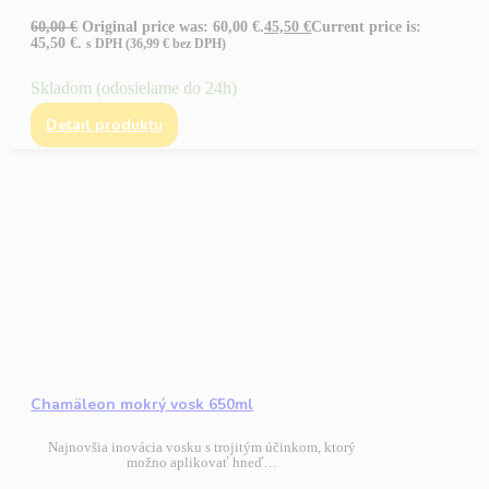
60,00
€
Original price was: 60,00 €.
45,50
€
Current price is:
45,50 €.
s DPH (
36,99
€
bez DPH)
Skladom (odosielame do 24h)
Detail produktu
Chamäleon mokrý vosk 650ml
Najnovšia inovácia vosku s trojitým účinkom, ktorý
možno aplikovať hneď…