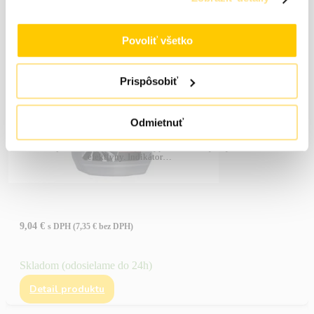
Povoliť všetko
Prispôsobiť
Chamäleon čistič diskov super silný 650ml
Odmietnuť
Odstraňuje nečistoty zo všetkých typov kolies. Rýchly a
efektívny. Indikátor…
9,04
€
s DPH (
7,35
€
bez DPH)
Skladom (odosielame do 24h)
Detail produktu