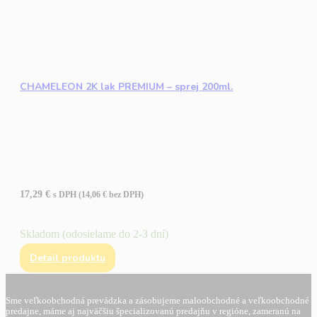
CHAMELEON 2K lak PREMIUM – sprej 200ml.
17,29
€
s DPH (
14,06
€
bez DPH)
Skladom (odosielame do 2-3 dní)
Detail produktu
Sme veľkoobchodná prevádzka a zásobujeme maloobchodné a veľkoobchodné
predajne, máme aj najväčšiu špecializovanú predajňu v regióne, zameranú na