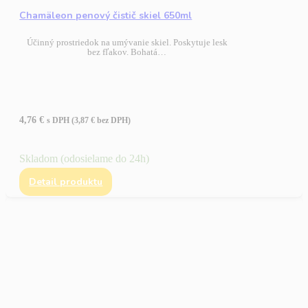
Chamäleon penový čistič skiel 650ml
Účinný prostriedok na umývanie skiel. Poskytuje lesk
bez fľakov. Bohatá…
4,76
€
s DPH (
3,87
€
bez DPH)
Skladom (odosielame do 24h)
Detail produktu