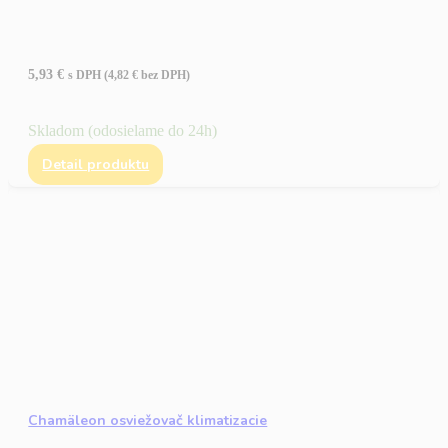
5,93
€
s DPH (
4,82
€
bez DPH)
Skladom (odosielame do 24h)
Detail produktu
Chamäleon osviežovač klimatizacie