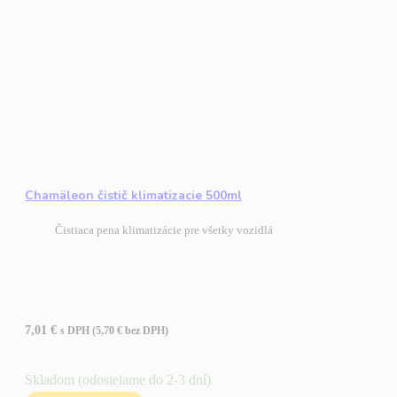
Chamäleon čistič klimatizacie 500ml
Čistiaca pena klimatizácie pre všetky vozidlá
7,01
€
s DPH (
5,70
€
bez DPH)
Skladom (odosielame do 2-3 dní)