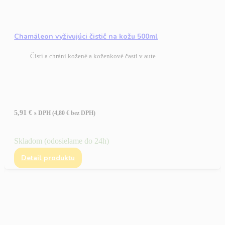
Chamäleon vyživujúci čistič na kožu 500ml
Čistí a chráni kožené a koženkové časti v aute
5,91
€
s DPH (
4,80
€
bez DPH)
Skladom (odosielame do 24h)
Detail produktu