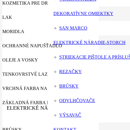
KOZMETIKA PRE DREVO
DEKORATÍVNE OMIEKTKY
LAK
SAN MARCO
MORIDLA
ELEKTRICKÉ NÁRADIE-STORCH
OCHRANNÉ NAPUŠŤADLO
STRIEKACIE PIŠTOLE A PRÍSL
OLEJE A VOSKY
REZAČKY
TENKOVRSTVÉ LAZÚRY
BRÚSKY
VRCHNÁ FARBA NA DREVO
ODVLHČOVAČE
ZÁKLADNÁ FARBA NA DREVO
ELEKTRICKÉ NÁRADIE-STORCH
VÝSAVAČ
BRÚSKY
KONTAKT