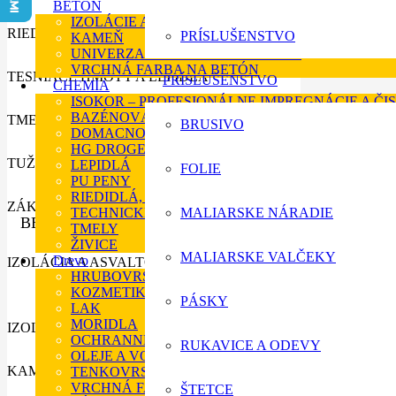
BETÓN
IZOLÁCIE A ASFALTOVE NÁTERY
RIEDIDLÁ A ODMASŤOVAČE
PRÍSLUŠENSTVO
KAMEŇ
UNIVERZALNÁ FARBA NA BETÓN
VRCHNÁ FARBA NA BETÓN
TESNIACE HMOTY A LEPIDLÁ
PRÍSLUŠENSTVO
CHEMIA
ISOKOR – PROFESIONÁLNE IMPREGNÁCIE A ČIS
BAZÉNOVÁ CHÉMIA
TMELY
BRUSIVO
DOMACNOSŤ
HG DROGERIA
TUŽIDLA
LEPIDLÁ
FOLIE
PU PENY
RIEDIDLÁ, TUŽIDLÁ A ODSTRAŇOVAČE
ZÁKLADNÉ FARBY
TECHNICKÉ KVAPALINY
MALIARSKE NÁRADIE
BETÓN
TMELY
ŽIVICE
MALIARSKE VALČEKY
Drevo
IZOLÁCIA A ASVALTOVE NÁTERY
HRUBOVRSTVÉ LAZÚRY
KOZMETIKA PRE DREVO
PÁSKY
LAK
MORIDLA
IZOLÁCIE A ASFALTOVE NÁTERY
OCHRANNÉ NAPUŠŤADLO
RUKAVICE A ODEVY
OLEJE A VOSKY
KAMEŇ
TENKOVRSTVÉ LAZÚRY
VRCHNÁ FARBA NA DREVO
ŠTETCE