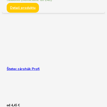
Detail produktu
Štetec zárohák Profi
od
4,45
€