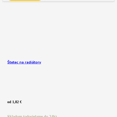
Štetec na radiátory
od
1,82
€
Skladom (odosielame do 24h)