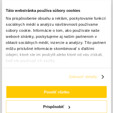
TECHNICKÉ SPREJE
Táto webstránka používa súbory cookies
Na prispôsobenie obsahu a reklám, poskytovanie funkcií
TEXTIL A KOŽA
sociálnych médií a analýzu návštevnosti používame
súbory cookie. Informácie o tom, ako používate naše
UNIVERZÁLNA FARBA
webové stránky, poskytujeme aj našim partnerom v
oblasti sociálnych médií, inzercie a analýzy. Títo partneri
VRCHNÁ FARBA
môžu príslušné informácie skombinovať s ďalšími
údajmi, ktoré ste im poskytli alebo ktoré od vás získali,
ZÁKLADNÁ FARBA
keď ste používali ich služby.
ZNAČKOVACIE SPREJE
STENY
Zobraziť detaily
Povoliť všetko
AKCIA CELÁ PALETA
Prispôsobiť
LAK