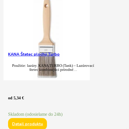
KANA Štetec plochý Turbo
Použitie: lazúry. KANA TURBO (Tank) – Lazúrovací
štetec kombinujúci prírodné…
od
5,34
€
Skladom (odosielame do 24h)
Detail produktu