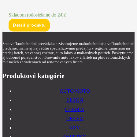
Skladom (odosielame do 24h)
Detail produktu
Sme veľkoobchodná prevádzka a zásobujeme maloobchodné a veľkoobchodné
predajne, máme aj najväčšiu špecializovanú predajňu v regióne, zameranú na
predaj farieb, stavebnej chémie, auto lakov a maliarskych potrieb. Poskytujeme
aj odborné poradenstvo, tónovanie auto lakov a farieb na plnoautomatických
miešacích zariadeniach od renomovaných firiem.
Produktové kategórie
AUTO-MOTO
BETÓN
CHEMIA
DREVO
KOV
OMIETKY