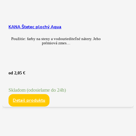
KANA Štetec plochý Aqua
Použitie: farby na steny a vodouriediteľné nátery. Jeho
prémiová zmes…
od
2,05
€
Skladom (odosielame do 24h)
Detail produktu