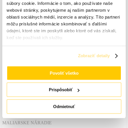
súbory cookie. Informácie o tom, ako používate naše
webové stránky, poskytujeme aj našim partnerom v
AKRYLÁTOVÁ FASÁDNA FARBA
oblasti sociálnych médií, inzercie a analýzy. Títo partneri
môžu príslušné informácie skombinovať s ďalšími
PENETRACIE
údajmi, ktoré ste im poskytli alebo ktoré od vás získali,
keď ste používali ich služby.
PRÍSLUŠENSTVO
SILIKÓNOVÁ FASÁDNA FARBA
Zobraziť detaily
SILIKÓNOVÁ OMIETKA
Povoliť všetko
PRÍSLUŠENSTVO
Prispôsobiť
BRUSIVO
Odmietnuť
FOLIE
MALIARSKE NÁRADIE