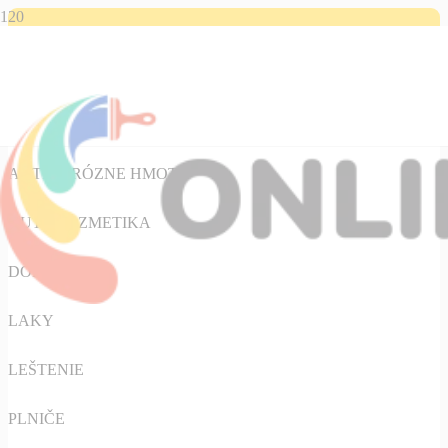
Kategórie
AUTO-MOTO
ANTIKORÓZNE HMOTY
AUTOKOZMETIKA
DOPLNKY
LAKY
LEŠTENIE
PLNIČE