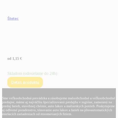
Štetec
od
1,15
€
Skladom (odosielame do 24h)
Detail produktu
Sme veľkoobchodná prevádzka a zásobujeme maloobchodné a veľkoobchodné
predajne, máme aj najväčšiu špecializovanú predajňu v regióne, zameranú na
predaj farieb, stavebnej chémie, auto lakov a maliarskych potrieb. Poskytujeme
aj odborné poradenstvo, tónovanie auto lakov a farieb na plnoautomatických
miešacích zariadeniach od renomovaných firiem.