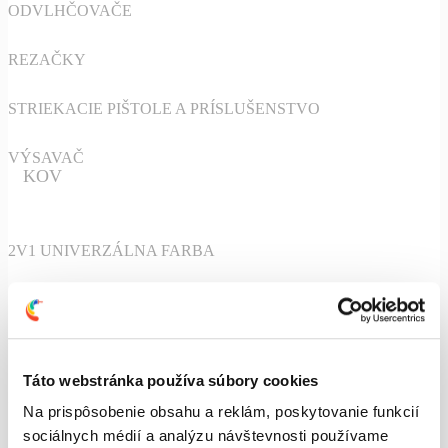
ODVLHČOVAČE
REZAČKY
STRIEKACIE PIŠTOLE A PRÍSLUŠENSTVO
VÝSAVAČ
KOV
2V1 UNIVERZÁLNA FARBA
ŠPECIALNÉ FARBY
VRCHNÁ FARBA NA KOV
Táto webstránka používa súbory cookies
ZÁKLADNÁ FARBA NA KOV
Na prispôsobenie obsahu a reklám, poskytovanie funkcií
OMIETKY
sociálnych médií a analýzu návštevnosti používame