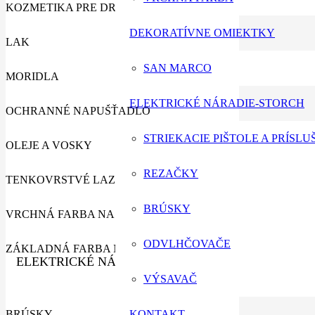
KOZMETIKA PRE DREVO
DEKORATÍVNE OMIEKTKY
LAK
SAN MARCO
MORIDLA
ELEKTRICKÉ NÁRADIE-STORCH
OCHRANNÉ NAPUŠŤADLO
STRIEKACIE PIŠTOLE A PRÍSL
OLEJE A VOSKY
REZAČKY
TENKOVRSTVÉ LAZÚRY
BRÚSKY
VRCHNÁ FARBA NA DREVO
ODVLHČOVAČE
ZÁKLADNÁ FARBA NA DREVO
ELEKTRICKÉ NÁRADIE-STORCH
VÝSAVAČ
BRÚSKY
KONTAKT