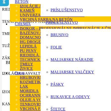
BETÓN
IZOLÁCIE A ASFALTOVE NÁTERY
RIEDIDLÁ A ODMASŤOVAČE
PRÍSLUŠENSTVO
KAMEŇ
UNIVERZALNÁ FARBA NA BETÓN
VRCHNÁ FARBA NA BETÓN
TESNIACE HMOTY A LEPIDLÁ
PRÍSLUŠENSTVO
CHEMIA
ISOKOR – PROFESIONÁLNE IMPREGNÁCIE A ČIS
BAZÉNOVÁ CHÉMIA
TMELY
BRUSIVO
DOMACNOSŤ
HG DROGERIA
TUŽIDLA
LEPIDLÁ
FOLIE
PU PENY
RIEDIDLÁ, TUŽIDLÁ A ODSTRAŇOVAČE
ZÁKLADNÉ FARBY
TECHNICKÉ KVAPALINY
MALIARSKE NÁRADIE
BETÓN
TMELY
ŽIVICE
MALIARSKE VALČEKY
Drevo
IZOLÁCIA A ASVALTOVE NÁTERY
HRUBOVRSTVÉ LAZÚRY
KOZMETIKA PRE DREVO
PÁSKY
LAK
MORIDLA
IZOLÁCIE A ASFALTOVE NÁTERY
OCHRANNÉ NAPUŠŤADLO
RUKAVICE A ODEVY
OLEJE A VOSKY
KAMEŇ
TENKOVRSTVÉ LAZÚRY
VRCHNÁ FARBA NA DREVO
ŠTETCE