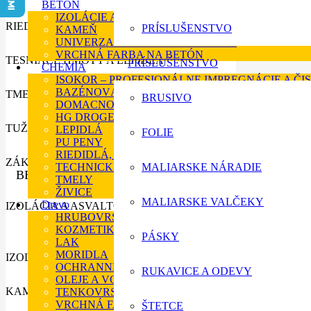
BETÓN
IZOLÁCIE A ASFALTOVE NÁTERY
RIEDIDLÁ A ODMASŤOVAČE
PRÍSLUŠENSTVO
KAMEŇ
UNIVERZALNÁ FARBA NA BETÓN
VRCHNÁ FARBA NA BETÓN
TESNIACE HMOTY A LEPIDLÁ
PRÍSLUŠENSTVO
CHEMIA
ISOKOR – PROFESIONÁLNE IMPREGNÁCIE A ČIS
BAZÉNOVÁ CHÉMIA
TMELY
BRUSIVO
DOMACNOSŤ
HG DROGERIA
TUŽIDLA
LEPIDLÁ
FOLIE
PU PENY
RIEDIDLÁ, TUŽIDLÁ A ODSTRAŇOVAČE
ZÁKLADNÉ FARBY
TECHNICKÉ KVAPALINY
MALIARSKE NÁRADIE
BETÓN
TMELY
ŽIVICE
MALIARSKE VALČEKY
Drevo
IZOLÁCIA A ASVALTOVE NÁTERY
HRUBOVRSTVÉ LAZÚRY
KOZMETIKA PRE DREVO
PÁSKY
LAK
MORIDLA
IZOLÁCIE A ASFALTOVE NÁTERY
OCHRANNÉ NAPUŠŤADLO
RUKAVICE A ODEVY
OLEJE A VOSKY
KAMEŇ
TENKOVRSTVÉ LAZÚRY
VRCHNÁ FARBA NA DREVO
ŠTETCE