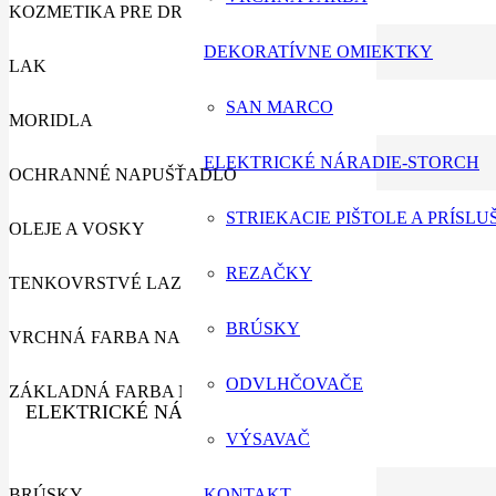
KOZMETIKA PRE DREVO
DEKORATÍVNE OMIEKTKY
LAK
SAN MARCO
MORIDLA
ELEKTRICKÉ NÁRADIE-STORCH
OCHRANNÉ NAPUŠŤADLO
STRIEKACIE PIŠTOLE A PRÍSL
OLEJE A VOSKY
REZAČKY
TENKOVRSTVÉ LAZÚRY
BRÚSKY
VRCHNÁ FARBA NA DREVO
ODVLHČOVAČE
ZÁKLADNÁ FARBA NA DREVO
ELEKTRICKÉ NÁRADIE-STORCH
VÝSAVAČ
BRÚSKY
KONTAKT