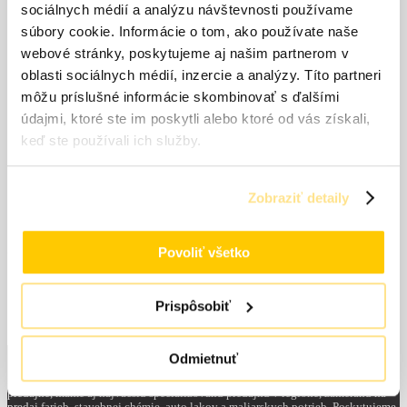
sociálnych médií a analýzu návštevnosti používame
súbory cookie. Informácie o tom, ako používate naše
webové stránky, poskytujeme aj našim partnerom v
oblasti sociálnych médií, inzercie a analýzy. Títo partneri
Meno
*
môžu príslušné informácie skombinovať s ďalšími
údajmi, ktoré ste im poskytli alebo ktoré od vás získali,
E-mail
*
keď ste používali ich služby.
Uložiť moje meno, e-mail a webovú stránku v tomto
prehliadači pre moje budúce komentáre.
Zobraziť detaily
Povoliť všetko
Odporúčame dokúpiť
Prispôsobiť
Odmietnuť
Sme veľkoobchodná prevádzka a zásobujeme maloobchodné a veľkoobchodné
predajne, máme aj najväčšiu špecializovanú predajňu v regióne, zameranú na
predaj farieb, stavebnej chémie, auto lakov a maliarskych potrieb. Poskytujeme