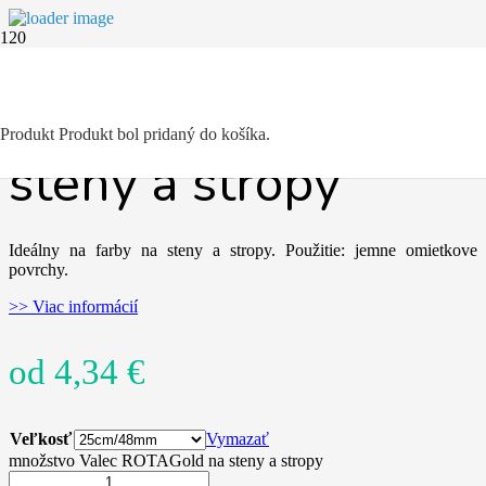
Valec ROTAGold na
Produkt
Produkt
bol pridaný do košíka.
steny a stropy
Ideálny na farby na steny a stropy. Použitie: jemne omietkove
povrchy.
>> Viac informácií
od
4,34
€
Veľkosť
Vymazať
množstvo Valec ROTAGold na steny a stropy