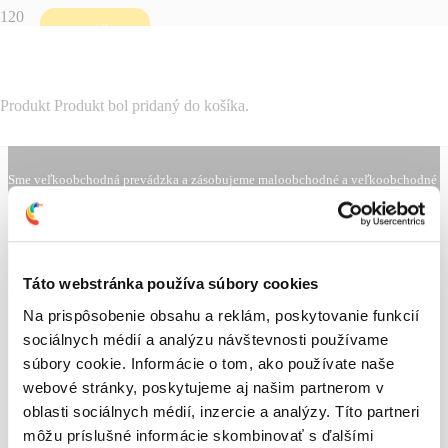
Použiť
FILTROVAŤ
Produkt
Produkt
bol pridaný do košíka.
Neboli nájdené žiadne výsledky.
Sme veľkoobchodná prevádzka a zásobujeme maloobchodné a veľkoobchodné
predajne, máme aj najväčšiu špecializovanú predajňu v regióne, zameranú na
predaj farieb, stavebnej chémie, auto lakov a maliarskych potrieb. Poskytujeme
aj odborné poradenstvo, tónovanie auto lakov a farieb na plnoautomatických
miešacích zariadeniach od renomovaných firiem.
Produktové kategórie
Táto webstránka používa súbory cookies
Na prispôsobenie obsahu a reklám, poskytovanie funkcií
AUTO-MOTO
sociálnych médií a analýzu návštevnosti používame
súbory cookie. Informácie o tom, ako používate naše
BETÓN
webové stránky, poskytujeme aj našim partnerom v
CHEMIA
oblasti sociálnych médií, inzercie a analýzy. Títo partneri
DREVO
môžu príslušné informácie skombinovať s ďalšími